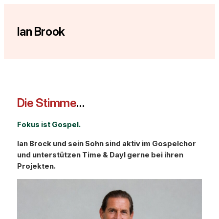
Zum
Inhalt
Ian Brook
springen
Die Stimme
…
Fokus ist Gospel.
Ian Brock und sein Sohn sind aktiv im Gospelchor
und unterstützen Time & Dayl gerne bei ihren
Projekten.