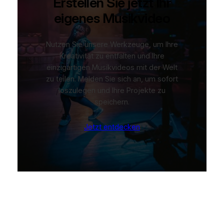
Erstellen Sie jetzt Ihr
eigenes Musikvideo
Nutzen Sie unsere Werkzeuge, um Ihre
Kreativität zu entfalten und Ihre
einzigartigen Musikvideos mit der Welt
zu teilen. Melden Sie sich an, um sofort
loszulegen und Ihre Projekte zu
speichern.
Jetzt entdecken